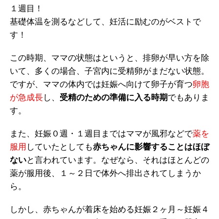
１週目！
基礎体温を測るなどして、妊活に励むのがベストで
す！
この時期、ママの状態はというと、排卵が早い方を除
いて、多くの場合、子宮内に受精卵がまだない状態。
ですが、ママの体内では妊娠へ向けて卵子が育つ
卵胞
が急成長
し、
受精のための準備に入る時期
でもありま
す。
また、妊娠０週・１週目まではママが風邪などで
薬を
服用
していたとしても
赤ちゃんに影響することはほぼ
ない
と言われています。なぜなら、それはほとんどの
薬が服用後、１～２日で体外へ排出されてしまうか
ら。
しかし、赤ちゃんが着床を始める妊娠２ヶ月～妊娠４