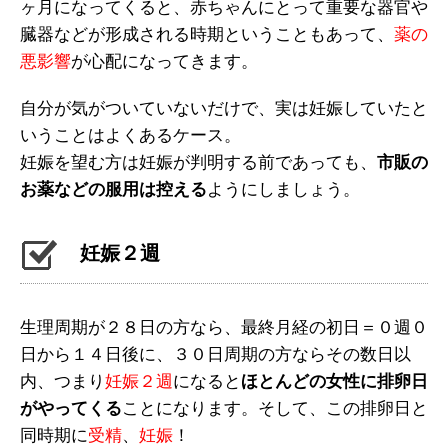
ヶ月になってくると、赤ちゃんにとって重要な器官や
臓器などが形成される時期ということもあって、
薬の
悪影響
が心配になってきます。
自分が気がついていないだけで、実は妊娠していたと
いうことはよくあるケース。
妊娠を望む方は妊娠が判明する前であっても、
市販の
お薬などの服用は控える
ようにしましょう。
妊娠２週
生理周期が２８日の方なら、最終月経の初日＝０週０
日から１４日後に、３０日周期の方ならその数日以
内、つまり
妊娠２週
になると
ほとんどの女性に排卵日
がやってくる
ことになります。そして、この排卵日と
同時期に
受精
、
妊娠
！