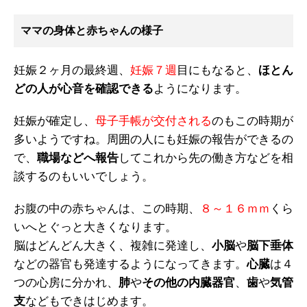
ママの身体と赤ちゃんの様子
妊娠２ヶ月の最終週、
妊娠７週
目にもなると、
ほとん
どの人が心音を確認できる
ようになります。
妊娠が確定し、
母子手帳が交付される
のもこの時期が
多いようですね。周囲の人にも妊娠の報告ができるの
で、
職場などへ報告
してこれから先の働き方などを相
談するのもいいでしょう。
お腹の中の赤ちゃんは、この時期、
８～１６ｍｍ
くら
いへとぐっと大きくなります。
脳はどんどん大きく、複雑に発達し、
小脳
や
脳下垂体
などの器官も発達するようになってきます。
心臓
は４
つの心房に分かれ、
肺
や
その他の内臓器官
、
歯
や
気管
支
などもできはじめます。