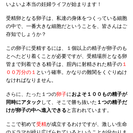
いよいよ本当の妊婦ライフが始まります！
受精卵となる卵子は、私達の身体をつくっている細胞
の中で、一番大きな細胞だということを、皆さんはご
存知でしょうか？
この卵子に受精するには、１個以上の精子が卵子のも
とへたどり着くことが必要ですが、受精場所となる卵
管まで到着できる精子は、腟内に射精された精子の
１
００万分の１
という確率。かなりの難関をくぐりぬけ
なければなりません。
さらに、たった１つの
卵子
に
およそ１００もの精子が
同時にアタック
して、そこで勝ち抜いた
１つの精子だ
けが卵子の中へ進入できる
と言われています。
ここで初めて
受精
が成立するわけですが、激しい生命
のドラマが繰り広げられているということが分かりま