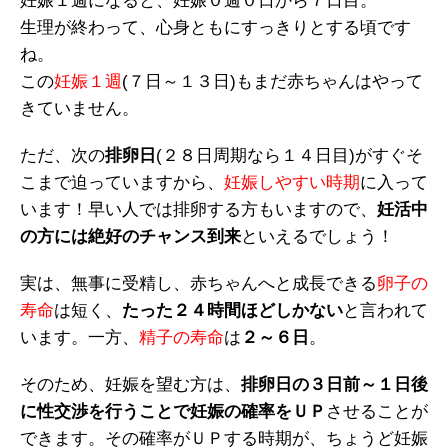
妊娠１週になると、妊娠０週０日から７日目。
生理が終わって、心身ともにすっきりとする頃です
ね。
この
妊娠１週
(７日～１３日)もまだ赤ちゃんはやって
きていません。
ただ、次の
排卵日
(２８日周期なら１４日目)がすぐそ
こまで迫っていますから、
妊娠しやすい時期
に入って
います！早い人では排卵する方もいますので、
妊活中
の方には絶好のチャンス到来
といえるでしょう！
実は、無事に受精し、赤ちゃんへと成長できる
卵子の
寿命
は短く、
たった２４時間ほどしかない
と言われて
います。一方、
精子の寿命
は
２～６日
。
そのため、妊娠を望む方は、
排卵日の３日前～１日後
に性交渉を行うことで妊娠の確率をＵＰ
させることが
できます。その確率がＵＰする時期が、ちょうど妊娠