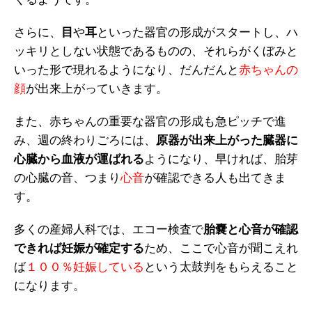
さらに、
目
や
耳
といった器官の形成がスタートし、ハ
ッキリとしない状態であるものの、それらがくぼみと
いった形で現れるようになり、だんだんと
赤ちゃんの
顔
が出来上がっていきます。
また、赤ちゃんの重要な器官の形成も急ピッチで進
み、週の終わりごろには、
原器が出来上がった臓器に
心臓から血液が運ばれる
ようになり、早ければ、胎芽
の心臓の音、つまり
心音
が確認できる人も出てきま
す。
多くの産婦人科では、エコー検査で
胎嚢と心音が確認
できれば妊娠が確定する
ため、ここで心音が聞こえれ
ば
１００％妊娠している
という太鼓判をもらえること
になります。