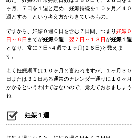
めた「妊娠の正常持続日数は２８０日で、２８日を１
ヶ月、７日を１週と定め、妊娠持続を１０ヶ月／４０
週とする」という考え方からきているもの。
ですから、妊娠０週０日を含む７日間、つまり
妊娠０
日～６日
までが
妊娠０週
、
翌７日～１３日
が
妊娠１週
となり、常に７日×４週で１ヶ月(２８日)と数えま
す。
よく妊娠期間は１０ヶ月と言われますが、１ヶ月３０
日または３１日ある通常のカレンダー通りに１０ヶ月
かかるというわけではないので、覚えておきましょう
ね。
妊娠１週