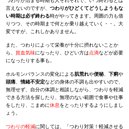
つわりが治まる時期も人それぞれで、いつ終わるとは
言えないのですが、
つわりがひどくてどうしようもな
い時期は必ず終わる
時がやってきます。周囲の力も借
りつつ、その時期まで何とか乗り越えていく・・。大
変ですが、これしかありません。
また、つわりによって栄養が十分に摂れないことか
ら、
貧血気味
になったり、ひどい方は
点滴
などが必要
になったりする事も。
ホルモンバランスの変化による
肌荒れ
や
便秘
、
下痢
や
頭痛
、
情緒不安定
などの身体の不調も出やすいので、
無理せず、自分の体調と相談しながら、つわりを軽減
できる方法を探したり、無理のない範囲で食事や仕事
をしたり、こまめに
休息
をとったりするようにしまし
ょう。
つわりの軽減
に関しては、「つわり対策！軽減させる