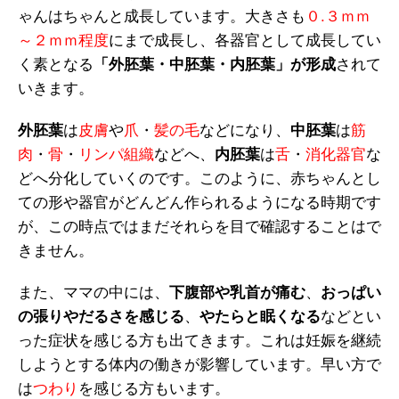
ゃんはちゃんと成長しています。大きさも
０.３ｍｍ
～２ｍｍ程度
にまで成長し、各器官として成長してい
く素となる
「外胚葉・中胚葉・内胚葉」が形成
されて
いきます。
外胚葉
は
皮膚
や
爪
・
髪の毛
などになり、
中胚葉
は
筋
肉
・
骨
・
リンパ組織
などへ、
内胚葉
は
舌
・
消化器官
な
どへ分化していくのです。このように、赤ちゃんとし
ての形や器官がどんどん作られるようになる時期です
が、この時点ではまだそれらを目で確認することはで
きません。
また、ママの中には、
下腹部や乳首が痛む
、
おっぱい
の張りやだるさを感じる
、
やたらと眠くなる
などとい
った症状を感じる方も出てきます。これは妊娠を継続
しようとする体内の働きが影響しています。早い方で
は
つわり
を感じる方もいます。