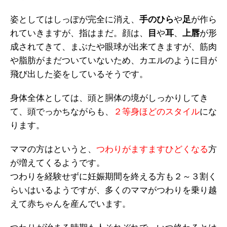
姿としてはしっぽが完全に消え、
手のひら
や
足
が作ら
れていきますが、指はまだ。顔は、
目
や
耳
、
上唇
が形
成されてきて、まぶたや眼球が出来てきますが、筋肉
や脂肪がまだついていないため、カエルのように目が
飛び出した姿をしているそうです。
身体全体としては、頭と胴体の境がしっかりしてき
て、頭でっかちながらも、
２等身ほどのスタイル
にな
ります。
ママの方はというと、
つわりがますますひどくなる
方
が増えてくるようです。
つわりを経験せずに妊娠期間を終える方も２～３割く
らいはいるようですが、多くのママがつわりを乗り越
えて赤ちゃんを産んでいます。