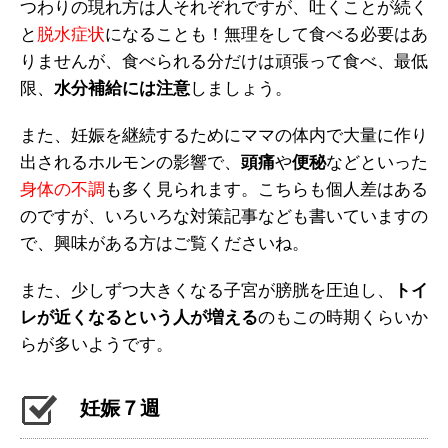
つわりの現れ方は人それぞれですが、吐くことが続く
と
脱水症状
になることも！無理をして食べる必要はあ
りませんが、食べられる分だけは頑張って食べ、最低
限、
水分補給には注意
しましょう。
また、妊娠を継続するためにママの体内で大量に作り
出されるホルモンの影響で、
頭痛
や
便秘
などといった
身体の不調
も多く見られます。こちらも個人差はある
のですが、いろいろな対策記事なども書いていますの
で、興味がある方はご覧くださいね。
また、少しずつ大きくなる子宮が膀胱を圧迫し、
トイ
レが近くなるという人が増える
のもこの時期くらいか
らが多いようです。
妊娠７週