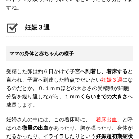
すね。
妊娠３週
ママの身体と赤ちゃんの様子
受精した卵は約６日かけて
子宮へ到着し、着床する
と
言われ、子宮へ到達した時点でだいたい
妊娠３週
にな
るのだとか。０.１ｍｍほどの大きさの受精卵が細胞
分裂を繰り返しながら、
１ｍｍくらいまでの大きさ
へ
成長します。
妊婦さんの中には、この着床時に、
「着床出血」
と呼
ばれる
微量の出血
があったり、胸が張ったり、身体が
だるかったり、イライラしたりという
妊娠超初期症状