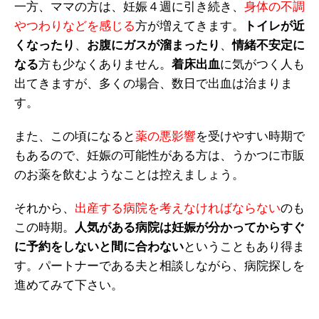
一方、ママの方は、妊娠４週に引き続き、
身体の不調
やつわりなどを感じる
方が増えてきます。
トイレが近
くなったり
、
お腹にガスが溜まったり
、
情緒不安定に
なる
方も少なくありません。
着床出血
に気がつく人も
出てきますが、多くの場合、数日で出血は治まりま
す。
また、この頃になると
薬の悪影響
を受けやすい時期で
もあるので、妊娠の可能性がある方は、うかつに市販
のお薬を飲むようなことは控えましょう。
それから、
出産する病院を考えなければならない
のも
この時期。
人気がある病院は妊娠が分かってからすぐ
に予約をしないと間に合わない
ということもあり得ま
す。パートナーである夫と相談しながら、病院探しを
進めてみて下さい。