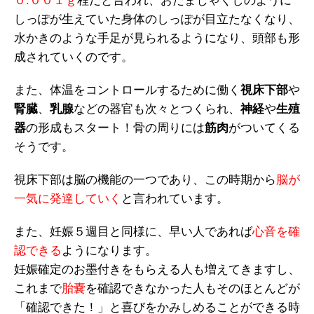
０.００１ｇ
程だと言われ、おたまじゃくしのように
しっぽが生えていた身体のしっぽが目立たなくなり、
水かきのような手足が見られるようになり、頭部も形
成されていくのです。
また、体温をコントロールするために働く
視床下部
や
腎臓
、
乳腺
などの器官も次々とつくられ、
神経
や
生殖
器
の形成もスタート！骨の周りには
筋肉
がついてくる
そうです。
視床下部は脳の機能の一つであり、この時期から
脳が
一気に発達していく
と言われています。
また、妊娠５週目と同様に、早い人であれば
心音を確
認できる
ようになります。
妊娠確定のお墨付きをもらえる人も増えてきますし、
これまで
胎嚢
を確認できなかった人もそのほとんどが
「確認できた！」と喜びをかみしめることができる時