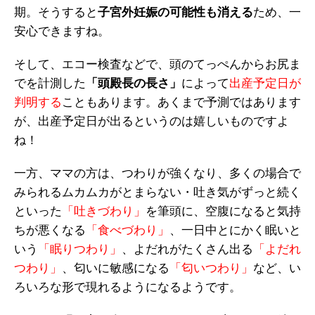
期。そうすると
子宮外妊娠の可能性も消える
ため、一
安心できますね。
そして、エコー検査などで、頭のてっぺんからお尻ま
でを計測した
「頭殿長の長さ」
によって
出産予定日が
判明する
こともあります。あくまで予測ではあります
が、出産予定日が出るというのは嬉しいものですよ
ね！
一方、ママの方は、つわりが強くなり、多くの場合で
みられるムカムカがとまらない・吐き気がずっと続く
といった
「吐きづわり」
を筆頭に、空腹になると気持
ちが悪くなる
「食べづわり」
、一日中とにかく眠いと
いう
「眠りつわり」
、よだれがたくさん出る
「よだれ
つわり」
、匂いに敏感になる
「匂いつわり」
など、い
ろいろな形で現れるようになるようです。