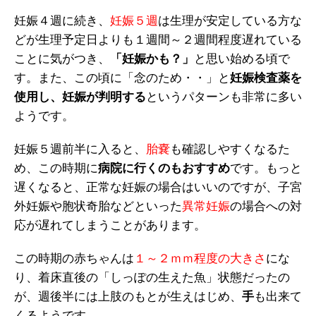
妊娠４週に続き、
妊娠５週
は生理が安定している方な
どが生理予定日よりも１週間～２週間程度遅れている
ことに気がつき、
「妊娠かも？」
と思い始める頃で
す。また、この頃に「念のため・・」と
妊娠検査薬を
使用し、妊娠が判明する
というパターンも非常に多い
ようです。
妊娠５週前半に入ると、
胎嚢
も確認しやすくなるた
め、この時期に
病院に行くのもおすすめ
です。もっと
遅くなると、正常な妊娠の場合はいいのですが、子宮
外妊娠や胞状奇胎などといった
異常妊娠
の場合への対
応が遅れてしまうことがあります。
この時期の赤ちゃんは
１～２ｍｍ程度の大きさ
にな
り、着床直後の「しっぽの生えた魚」状態だったの
が、週後半には上肢のもとが生えはじめ、
手
も出来て
くるようです。