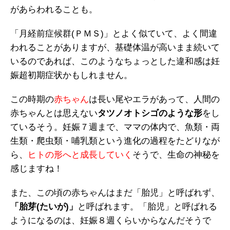
があらわれることも。
「月経前症候群(ＰＭＳ)」とよく似ていて、よく間違
われることがありますが、基礎体温が高いまま続いて
いるのであれば、このようなちょっとした違和感は妊
娠超初期症状かもしれません。
この時期の
赤ちゃん
は長い尾やエラがあって、人間の
赤ちゃんとは思えない
タツノオトシゴのような形
をし
ているそう。妊娠７週まで、ママの体内で、魚類・両
生類・爬虫類・哺乳類という進化の過程をたどりなが
ら、
ヒトの形へと成長していく
そうで、生命の神秘を
感じますね！
また、この頃の赤ちゃんはまだ「胎児」と呼ばれず、
「胎芽(たいが)」
と呼ばれます。「胎児」と呼ばれる
ようになるのは、妊娠８週くらいからなんだそうで