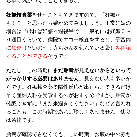
ち早く気がつくこともできる頃。
妊娠検査薬
を使うこともできますので、「妊娠か
も！？」と思ったら確かめてみましょう。正常妊娠の
場合は早ければ妊娠４週後半で、一般的には妊娠５～
６週目くらいで、病院でエコー検査をすると、子宮内
に
胎嚢
（たいのう：赤ちゃんを包んでいる袋）
を確認
することができる
そうです。
ただし、この時期に
まだ胎嚢が見えないからといって
がっかりする必要はありません
。見えない人も多いか
らです。妊娠検査薬で陽性反応が出たら、できるだけ
早く産婦人科を受診するのがおすすめですが、胎嚢が
確認できずに「また来週きてください」などと言われ
ることも、この時期であれば珍しくありません。焦り
は禁物です。
胎嚢が確認できなくても、この時期、お腹の中の赤ち